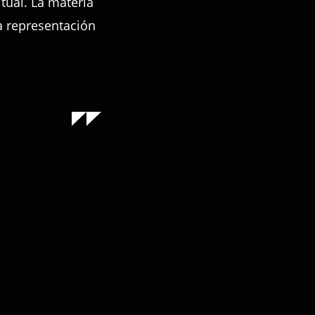
itual. La materia
a representación