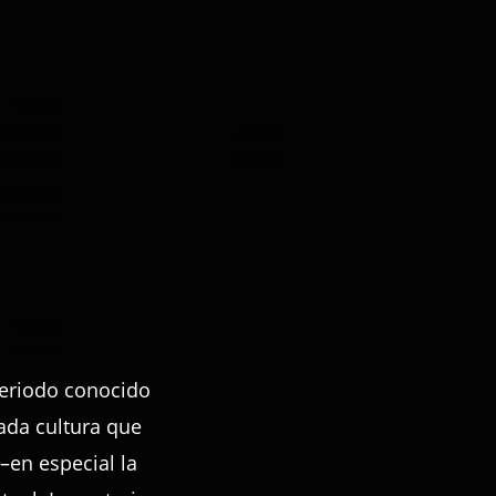
 periodo conocido
cada cultura que
–en especial la