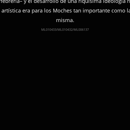
febrería– y el desarrollo de una riquísima ideología r
n artística era para los Moches tan importante como l
misma.
ML010433/ML010432/ML006137